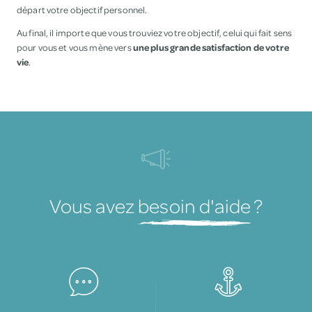
départ votre objectif personnel.
Au final, il importe que vous trouviez votre objectif, celui qui fait sens
pour vous et vous mène vers
une plus grande satisfaction de votre
vie
.
Vous avez
besoin d'aide
?