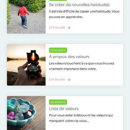
Se créer de nouvelles habitudes
Il est très difficile de casser une habitude. Vous
pouvez en apprendre...
Lire la suite
RESSOURCES
A propos des valeurs
Les valeurs touchent à ce que vous trouvez
vraiment important dans votre...
Lire la suite
RESSOURCES
Liste de valeurs
Pour vous aider à découvrir les valeurs qui
marquent votre vie, vous...