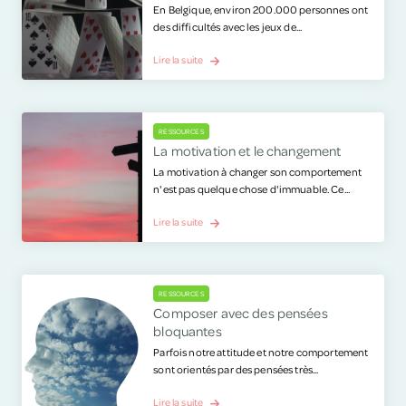
En Belgique, environ 200.000 personnes ont
des difficultés avec les jeux de...
Lire la suite
RESSOURCES
La motivation et le changement
La motivation à changer son comportement
n'est pas quelque chose d'immuable. Ce...
Lire la suite
RESSOURCES
Composer avec des pensées
bloquantes
Parfois notre attitude et notre comportement
sont orientés par des pensées très...
Lire la suite