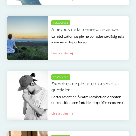
RESSOURCES
A propos de la pleine conscience
La méditation de pleine conscience désigne la
« manière de porter son...
Lire la suite
RESSOURCES
Exercices de pleine conscience au
quotidien
Porter attention à votre respiration Adoptez
une position confortable, de préférence avec...
Lire la suite