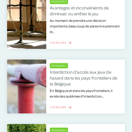
RESSOURCES
Avantages et inconvénients de
diminuer ou arrêter le jeu
Au moment de prendre une décision
importante, beaucoup de personne prennent
le...
Lire la suite
RESSOURCES
Interdiction d’accès aux jeux de
hasard dans les pays frontaliers de
la Belgique
En Belgique et dans les pays frontaliers, il
existe des systèmes d'interdiction...
Lire la suite
RESSOURCES