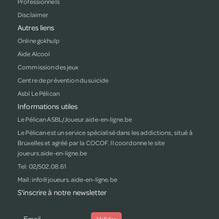
Professionnels
Disclaimer
Autres liens
Online gokhulp
Aide Alcool
Commission des jeux
Centre de prévention du suicide
Asbl Le Pélican
Informations utiles
Le Pélican ASBL/Joueur.aide-en-ligne.be
Le Pélican est un service spécialisé dans les addictions, situé à
Bruxelles et agréé par la COCOF. Il coordonne le site
joueurs.aide-en-ligne.be
Tel:
02/502.08.61
Mail:
info@joueurs.aide-en-ligne.be
S'inscrire à notre newsletter