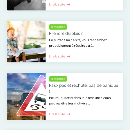
Lire la suite
RESSOURCES
Prendre du plaisir
En surfant sur ce site, vous recherchez
probablement à réduire ou à...
Lire la suite
RESSOURCES
Faux pas et rechute, pas de panique
!
Pourquoi s’attarder sur la rechute ? Vous
pouvez être très motivé et...
Lire la suite