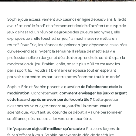
Sophie joue excessivement aux casinos en ligne depuis 5 ans. Elle dit
avoir "
touché le fond
" et a fermement décidé d’arrêter tout type de
jeux de hasard. En réunion de groupe des joueurs anonymes, elle
explique que si elle touche à un jeu, "
la machine se remettra en
route
". Pour Eric, les séances de poker en ligne dépassent les soirées
du week-end et s'invitent la semaine. Il refuse de mettre sa vie
professionnelle en danger et décide de reprendre le contrôle par la
modération du jeu. Brahim, enfin, ne sait plus où il en est avec les
paris sportifs. il voudrait bien faire une pause tout en espérant
pouvoir reprendre les paris entre potes
"comme tout le monde".
Sophie, Eric et Brahim posent la question
de l'abstinence et de la
modération
. Concrètement,
comment envisager les jeux d’argent
et de hasard après en avoir perdu le contrôle ?
Cette question
n'est pas neuve et agite encore aujourd'hui la communauté
scientifique. Pourtant, au cœur de ce débat, il y a une personne en
souffrance, désireuse d'aller vers un mieux-être.
Il n’y a pas un objectif meilleur qu’un autre
. Plusieurs façons de
faire s’offrent à vous. Sophie, par exemple, décide de réduire