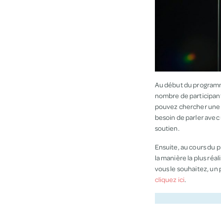
Au début du programme
nombre de participant
pouvez chercher un
besoin de parler avec
soutien.
Ensuite, au cours du 
la manière la plus réal
vous le souhaitez, un
cliquez ici
.