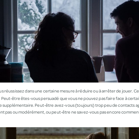
us réussissez dans une certaine mesure à réduire ou à arrêter de jouer. Ce
eut-être êtes-vous persuadé que vous ne pouvez pas faire face à certain
e supplémentaire. Peut-être avez-vous (toujours) trop peu de contacts a
ent pas ou modérément, ou peut-être ne savez-vous pas encore commen