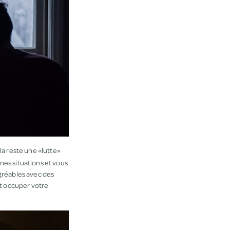
la reste une «lutte»
es situations et vous
gréables avec des
t occuper votre