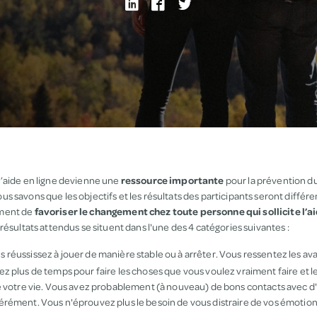
’aide en ligne devienne une
ressource importante
pour la prévention du
 savons que les objectifs et les résultats des participants seront différ
ment de
favoriser le changement chez toute personne qui sollicite l’ai
résultats attendus se situent dans l'une des 4 catégories suivantes :
us réussissez à jouer de manière stable ou à arrêter. Vous ressentez les a
 plus de temps pour faire les choses que vous voulez vraiment faire et le 
e votre vie. Vous avez probablement (à nouveau) de bons contacts avec d
rément. Vous n'éprouvez plus le besoin de vous distraire de vos émotio