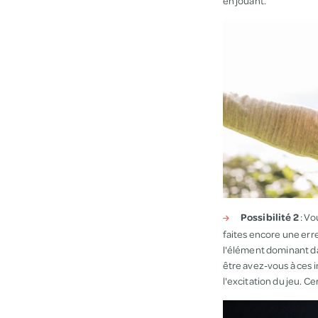
en jouant.
Possibilité 2
: Vo
faites encore une err
l'élément dominant da
être avez-vous à ces 
l'excitation du jeu. C