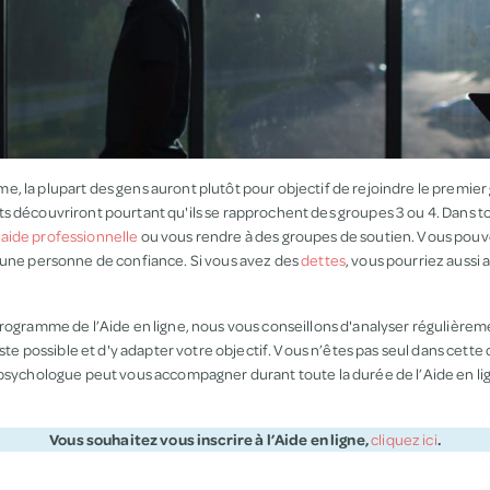
, la plupart des gens auront plutôt pour objectif de rejoindre le premier
s découvriront pourtant qu'ils se rapprochent des groupes 3 ou 4. Dans to
e
aide professionnelle
ou vous rendre à des groupes de soutien. Vous pou
 une personne de confiance. Si vous avez des
dettes
, vous pourriez aussi 
programme de l’Aide en ligne, nous vous conseillons d'analyser régulièrem
iste possible et d'y adapter votre objectif. Vous n’êtes pas seul dans cette 
 psychologue peut vous accompagner durant toute la durée de l’Aide en lign
Vous souhaitez vous inscrire à l’Aide en ligne,
cliquez ici
.