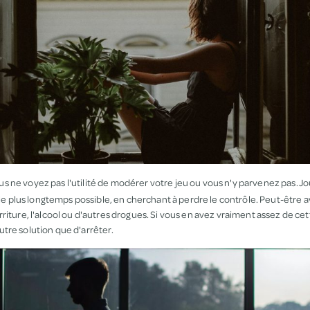
us ne voyez pas l'utilité de modérer votre jeu ou vous n'y parvenez pas. Jo
, le plus longtemps possible, en cherchant à perdre le contrôle. Peut-êtr
iture, l'alcool ou d'autres drogues. Si vous en avez vraiment assez de cette 
tre solution que d'arrêter.