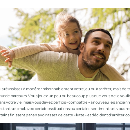
us réussissez à modérer raisonnablement votre jeu ou à arrêter, mais de
eur de parcours. Vous jouez un peu ou beaucoup plus que vous ne le vouliez
ns votre vie, mais vous devez parfois «combattre» à nouveau les ancienn
instants du mal avec certaines situations ou certains sentiments et vous
ertains finissent par en avoir assez de cette «lutte» et décident d'arrêter