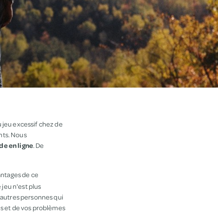
 jeu excessif chez de
ents. Nous
de en ligne
. De
vantages de ce
jeu n'est plus
'autres personnes qui
ns et de vos problèmes