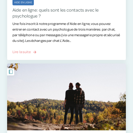
AIDE EN LIGNE
Aide en ligne: quels sont les contacts avec le
psychologue ?
Une fois inscrit à notre programme d'Aide en ligne, vous pouvez
entrer en contact avec un psychologue de trois manières: par chat,
par téléphone ou par messages (via une messagerie propre et sécurisé
du site). Les échanges par chat L’Aide...
Lire la suite