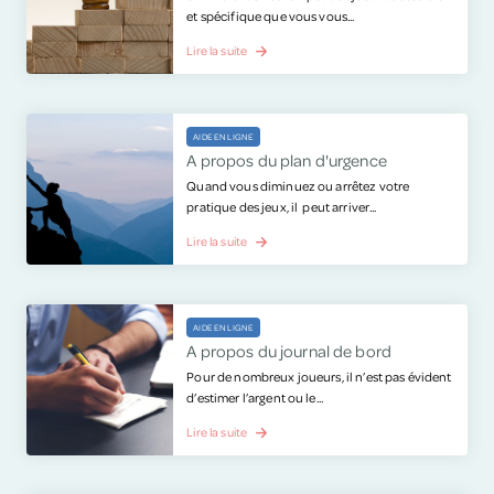
et spécifique que vous vous...
Lire la suite
AIDE EN LIGNE
A propos du plan d'urgence
Quand vous diminuez ou arrêtez votre
pratique des jeux, il peut arriver...
Lire la suite
AIDE EN LIGNE
A propos du journal de bord
Pour de nombreux joueurs, il n’est pas évident
d’estimer l’argent ou le...
Lire la suite