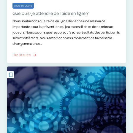
AIDE EN LIGNE
Que puis-je attendre de l'aide en ligne ?
Nous souhaitons que l’aide en ligne devienne une ressource
importante pour la prévention du jeu excessif chez de nombreux
joueurs. Nous savons que les objectifs et les résultats des participants
seront différents. Nous ambitionnons simplement de favoriser le
changement chez...
Lire la suite