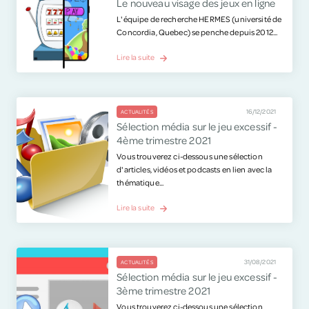
Le nouveau visage des jeux en ligne
L'équipe de recherche HERMES (université de
Concordia, Quebec) se penche depuis 2012...
Lire la suite
16/12/2021
ACTUALITÉS
Sélection média sur le jeu excessif -
4ème trimestre 2021
Vous trouverez ci-dessous une sélection
d'articles, vidéos et podcasts en lien avec la
thématique...
Lire la suite
31/08/2021
ACTUALITÉS
Sélection média sur le jeu excessif -
3ème trimestre 2021
Vous trouverez ci-dessous une sélection