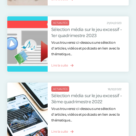
21/04/2023
ACTUALITÉS
Sélection média sur le jeu excessif -
1er quadrimestre 2023
Vous trouverez ci-dessous une sélection
d'articles, vidéos et podcasts en lien avec la
thématique...
Lire la suite
18/12/2022
ACTUALITÉS
Sélection média sur le jeu excessif -
3ème quadrimestre 2022
Vous trouverez ci-dessous une sélection
d'articles, vidéos et podcasts en lien avec la
thématique...
Lire la suite