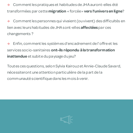
Comment les pratiques et habitudes de JHA auront-elles été
transformées par cette
migration
« forcée»
vers l’univers en ligne
?
Comment les personnes qui vivaient (ou vivent) des difficultés en
lien avec leurs habitudes de JHA sont-elles
affectées
par ces
changements ?
Enfin, comment les systèmes d’encadrement de l’offre et les
services socio-sanitaires
ont-ils répondu à la transformation
inattendue
et subite du paysage du jeu?
Toutes ces questions, selon Sylvia Kairouz et Annie-Claude Savard,
nécessiteront une attention particulière de la part de la
communauté scientifique dans les mois à venir.