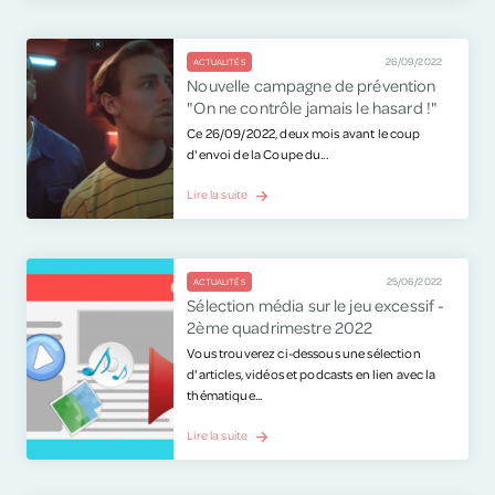
26/09/2022
ACTUALITÉS
Nouvelle campagne de prévention
"On ne contrôle jamais le hasard !"
Ce 26/09/2022, deux mois avant le coup
d'envoi de la Coupe du...
Lire la suite
25/06/2022
ACTUALITÉS
Sélection média sur le jeu excessif -
2ème quadrimestre 2022
Vous trouverez ci-dessous une sélection
d'articles, vidéos et podcasts en lien avec la
thématique...
Lire la suite