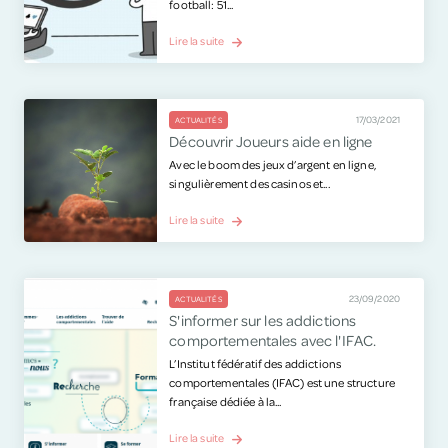
football: 51...
Lire la suite
17/03/2021
ACTUALITÉS
Découvrir Joueurs aide en ligne
Avec le boom des jeux d’argent en ligne,
singulièrement des casinos et...
Lire la suite
23/09/2020
ACTUALITÉS
S'informer sur les addictions
comportementales avec l'IFAC.
L’Institut fédératif des addictions
comportementales (IFAC) est une structure
française dédiée à la...
Lire la suite