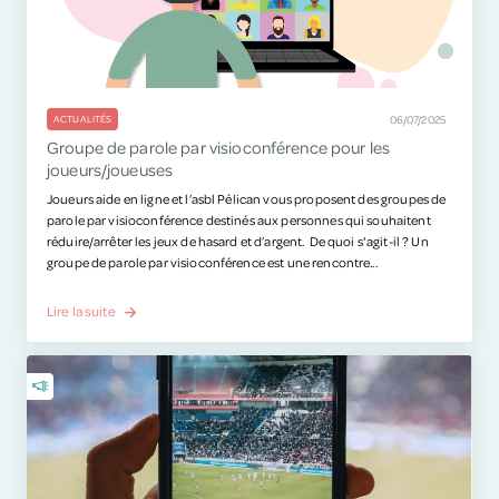
06/07/2025
ACTUALITÉS
Groupe de parole par visioconférence pour les
joueurs/joueuses
Joueurs aide en ligne et l’asbl Pélican vous proposent des groupes de
parole par visioconférence destinés aux personnes qui souhaitent
réduire/arrêter les jeux de hasard et d’argent. De quoi s'agit-il ? Un
groupe de parole par visioconférence est une rencontre...
Lire la suite