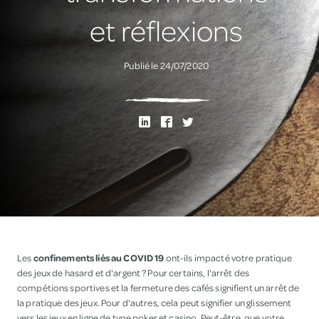
et réflexions
Publié le 24/07/2020
Les
confinements liés au COVID 19
ont-ils impacté votre pratique
des jeux de hasard et d'argent ? Pour certains, l'arrêt des
compétions sportives et la fermeture des cafés signifient un arrêt de
la pratique des jeux. Pour d'autres, cela peut signifier un glissement
vers les jeux en ligne de type poker et casino. Peut-être, que votre