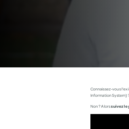
Connaissez-vous l'ex
Information System) 
Non ? Alors
suivez le