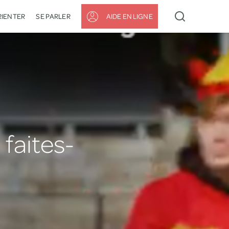
RIENTER
SE PARLER
AIDE EN LIGNE
 faites-