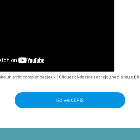
ire un arrêt complet des jeux ? Cliquez ci-dessous et rejoignez la page
EP
Go vers EPIS